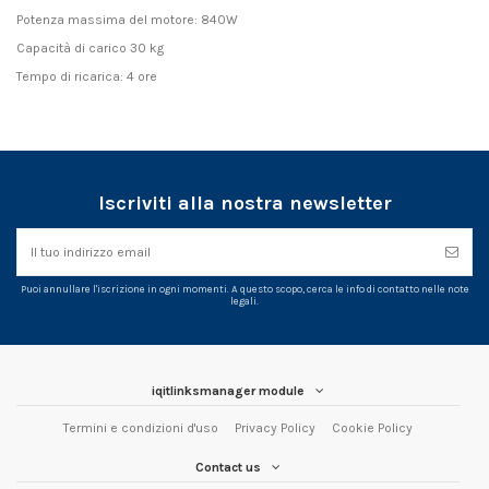
Potenza massima del motore: 840W
Capacità di carico 30 kg
Tempo di ricarica: 4 ore
Iscriviti alla nostra newsletter
Puoi annullare l'iscrizione in ogni momenti. A questo scopo, cerca le info di contatto nelle note
legali.
iqitlinksmanager module
Termini e condizioni d'uso
Privacy Policy
Cookie Policy
Contact us