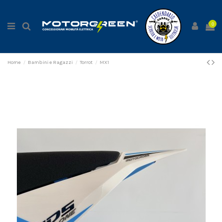
0
Home
Bambini e Ragazzi
Torrot
MX1