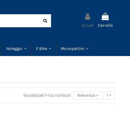
Accedi
Carrello
Noleggio
E Bike
Monopattini
Visualizzati 1-1 su 1 articoli
Rilevanza
1