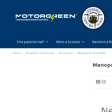
Che patente hai?
Moto e Scooter
Bambini e R
Home
Ricambi e Accessori
Accessori
Manopole riscaldate
Manopo