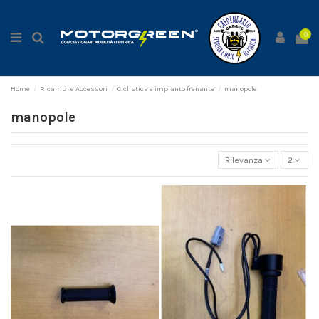
0
Home
Ricambi e Accessori
Ciclistica e impianto frenante
manopole
manopole
Rilevanza
2