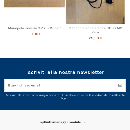
Manopola sinistra XMX SDS Zero
Manopola acceleratore SDS XMX
Zero
29,90 €
29,90 €
Iscriviti alla nostra newsletter
Puoi annullare l'iscrizione in ogni momenti. A questo scopo, cerca le info di contatto nelle note
legali.
iqitlinksmanager module