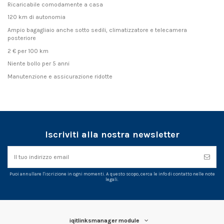
Ricaricabile comodamente a casa
120 km di autonomia
Ampio bagagliaio anche sotto sedili, climatizzatore e telecamera
posteriore
2 € per 100 km
Niente bollo per 5 anni
Manutenzione e assicurazione ridotte
Iscriviti alla nostra newsletter
Puoi annullare l'iscrizione in ogni momenti. A questo scopo, cerca le info di contatto nelle note
legali.
iqitlinksmanager module