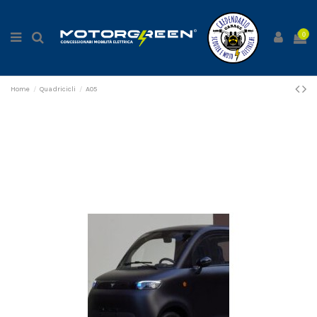
0
Home
Quadricicli
A05