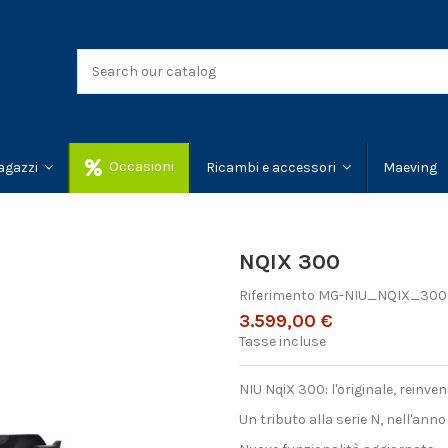
Occasioni
Maeving
agazzi
Ricambi e accessori
NQIX 300
Riferimento
MG-NIU_NQIX_300
3.599,00 €
Tasse incluse
NIU NqiX 300: l'originale, reinve
Un tributo alla serie N, nell'ann