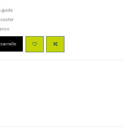
a guida
scooter
Bianco
 carrello