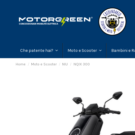
Che patente hai?
Moto e Scooter
Bambini e R
Home
Moto e Scooter
NIU
NQIX 300