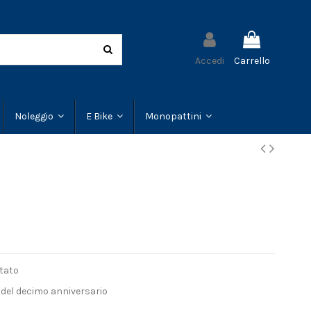
Accedi
Carrello
Noleggio
E Bike
Monopattini
ntato
o del decimo anniversario