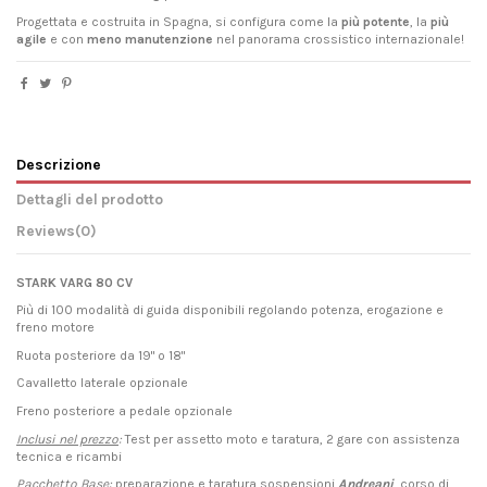
Progettata e costruita in Spagna, si configura come la
più potente
, la
più
agile
e con
meno manutenzione
nel panorama crossistico internazionale!
Descrizione
Dettagli del prodotto
Reviews
(0)
STARK VARG 80 CV
Più di 100 modalità di guida disponibili regolando potenza, erogazione e
freno motore
Ruota posteriore da 19" o 18"
Cavalletto laterale opzionale
Freno posteriore a pedale opzionale
Inclusi nel prezzo
:
Test per assetto moto e taratura, 2 gare con assistenza
tecnica e ricambi
Pacchetto Base
:
preparazione e taratura sospensioni
Andreani
, corso di