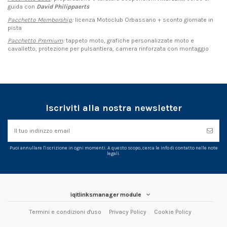
guida con
David Philippaerts
Pacchetto Membership
:
licenza Motoclub Orbassano + sconto giornate in
pista
Pacchetto Premium
:
tappeto moto, grafiche personalizzate moto e
cavalletto, protezione per pulsantiera, camera rinforzata con montaggio
Iscriviti alla nostra newsletter
Puoi annullare l'iscrizione in ogni momenti. A questo scopo, cerca le info di contatto nelle note
legali.
iqitlinksmanager module
Termini e condizioni d'uso
Privacy Policy
Cookie Policy