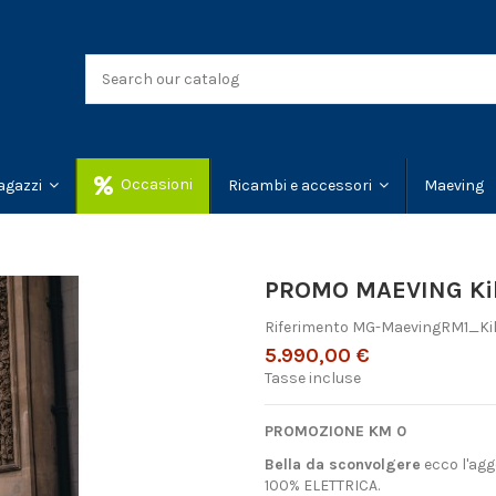
Occasioni
Maeving
agazzi
Ricambi e accessori
PROMO MAEVING Ki
Riferimento
MG-MaevingRM1_Kil
5.990,00 €
Tasse incluse
PROMOZIONE KM 0
Bella da sconvolgere
ecco l'agg
100% ELETTRICA.