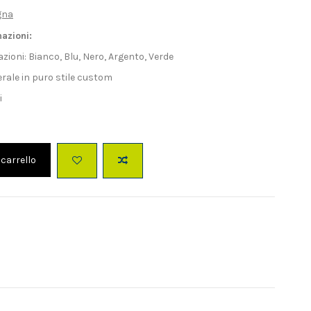
gna
nazioni:
azioni: Bianco, Blu, Nero, Argento, Verde
rale in puro stile custom
i
 carrello