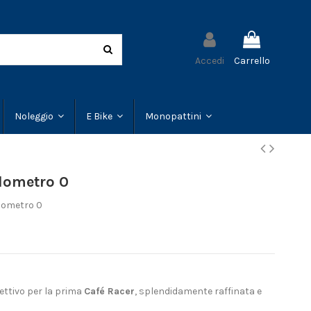
Accedi
Carrello
Noleggio
E Bike
Monopattini
lometro 0
ometro 0
ettivo per la prima
Café Racer
, splendidamente raffinata e