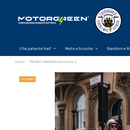
Che patente hai?
Moto e Scooter
Bambini e R
Home
PROMO MAEVING Kilometro 0
In saldo!