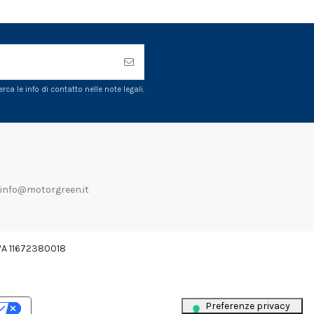
ca le info di contatto nelle note legali.
info@motorgreen.it
IVA 11672380018